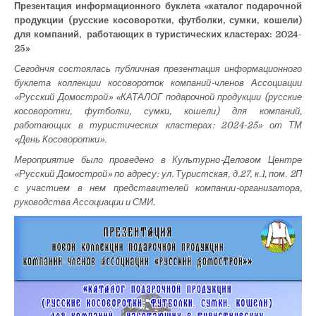
Презентация информационного буклета «каталог подарочной
информа
продукции (русские косоворотки, футболки, сумки, кошели)
буклета
«Каталог
для компаний, работающих в туристических кластерах: 2024-
подарочн
25»
продукци
Сегоднчя состоялась публичная презентация информационного
2024-
25»
буклета коллекции косовороток компаний-членов Ассоциации
«Русский Домострой» «КАТАЛОГ подарочной продукции (русские
косоворотки, футболки, сумки, кошели) для компаний,
работающих в туристических кластерах: 2024-25» от ТМ
«День Косоворотки».
Мероприятие было проведено в Культурно-Деловом Центре
«Русский Домострой» по адресу: ул. Туристская, д.27, к.1, пом. 2П
с участием в нем представителей компании-организатора,
руководства Ассоциации и СМИ.