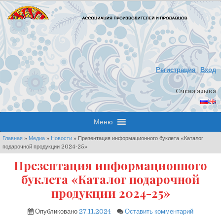
Skip
to
content
Регистрация
|
Вход
Смена языка
Меню
Главная
»
Медиа
»
Новости
»
Презентация информационного буклета «Каталог
подарочной продукции 2024-25»
Презентация информационного
буклета «Каталог подарочной
продукции 2024-25»
on
Опубликовано
27.11.2024
Оставить комментарий
Презента