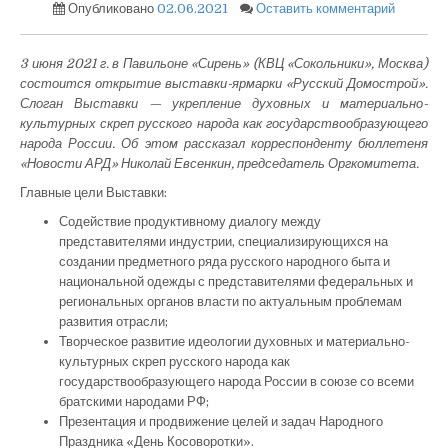
on
Опубликовано
02.06.2021
Оставить комментарий
Завтра
состоит
открыти
3 июня 2021 г. в Павильоне «Сирень» (КВЦ «Сокольники», Москва)
междуна
состоится открытие выставки-ярмарки «Русский Домострой».
выставк
Слоган Выставки — укрепление духовных и материально-
ярмарки
культурных скреп русского народа как государствообразующего
«Русски
народа России. Об этом рассказал корреспонденту бюллетеня
Домостр
«Новости АРД» Николай Евсенкин, председатель Оргкомитета.
Главные цели Выставки:
Содействие продуктивному диалогу между
представителями индустрии, специализирующихся на
создании предметного ряда русского народного быта и
национальной одежды с представителями федеральных и
региональных органов власти по актуальным проблемам
развития отрасли;
Творческое развитие идеологии духовных и материально-
культурных скреп русского народа как
государствообразующего народа России в союзе со всеми
братскими народами РФ;
Презентация и продвижение целей и задач Народного
Праздника «День Косоворотки».